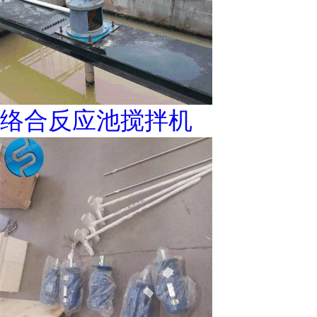
络合反应池搅拌机