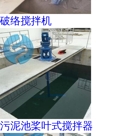
破络搅拌机
污泥池桨叶式搅拌器