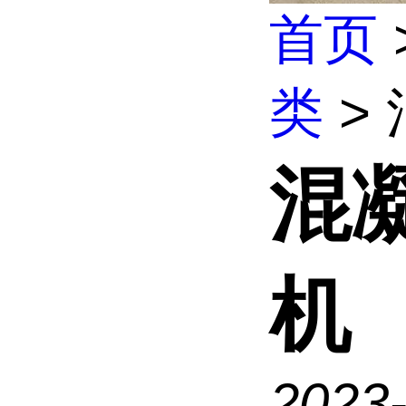
首页
类
>
混
机
2023