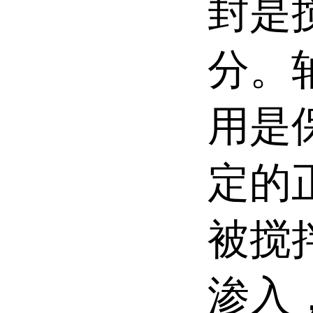
封是
分。
用是
定的
被搅
渗入