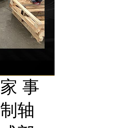
家 事
定制轴