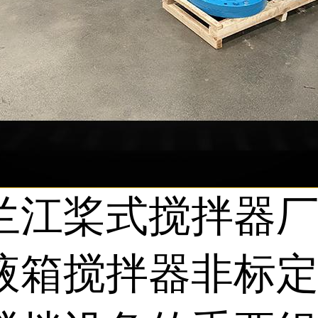
兰江桨式搅拌器厂
液箱搅拌器非标