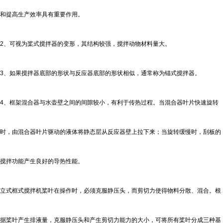
和提高生产效率具有重要作用。
2、可视为桨式搅拌器的变形，其结构较强，搅拌动物材料量大。
3、如果搅拌器底部的形状与反应器底部的形状相似，通常称为锚式搅拌器。
4、框架混合器与水壶壁之间的间隙较小，有利于传热过程。当混合器叶片快速旋转
时，由混合器叶片驱动的液体将静态层从反应器壁上拉下来；当旋转缓慢时，刮板的
搅拌功能产生良好的导热性能。
立式框式搅拌机
桨叶在操作时，必须克服静压头，而剪切力使得物料分散、混合。根
据桨叶产生排液量，克服静压头和产生剪切力能力的大小，可将所有桨叶分成三种基