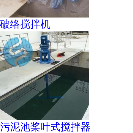
破络搅拌机
污泥池桨叶式搅拌器