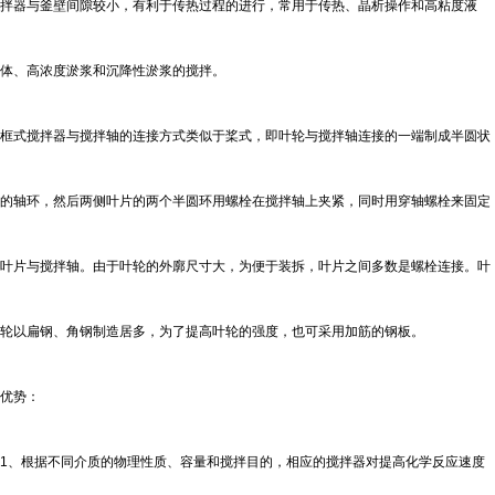
拌器与釜壁间隙较小，有利于传热过程的进行，常用于传热、晶析操作和高粘度液
体、高浓度淤浆和沉降性淤浆的搅拌。
框式搅拌器与搅拌轴的连接方式类似于桨式，即叶轮与搅拌轴连接的一端制成半圆状
的轴环，然后两侧叶片的两个半圆环用螺栓在搅拌轴上夹紧，同时用穿轴螺栓来固定
叶片与搅拌轴。由于叶轮的外廓尺寸大，为便于装拆，叶片之间多数是螺栓连接。叶
轮以扁钢、角钢制造居多，为了提高叶轮的强度，也可采用加筋的钢板。
优势：
1、根据不同介质的物理性质、容量和搅拌目的，相应的搅拌器对提高化学反应速度