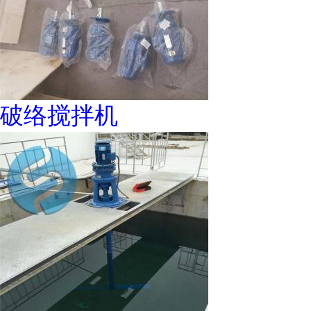
破络搅拌机