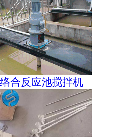
络合反应池搅拌机