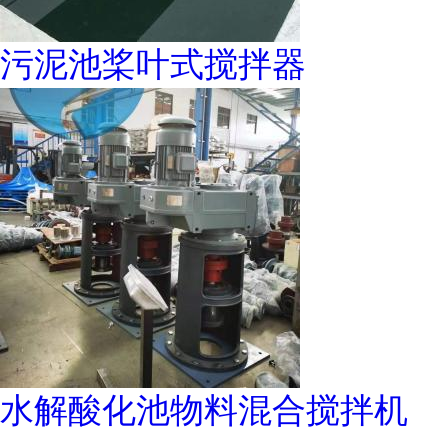
污泥池桨叶式搅拌器
水解酸化池物料混合搅拌机