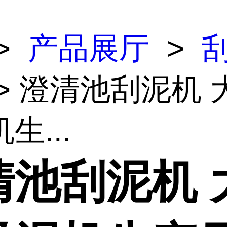
>
产品展厅
>
> 澄清池刮泥机 
生...
清池刮泥机 