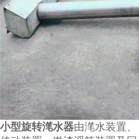
小型旋转滗水器
由滗水装置、