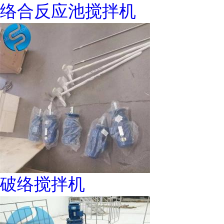
络合反应池搅拌机
破络搅拌机