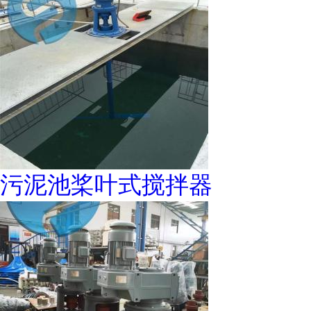
污泥池桨叶式搅拌器