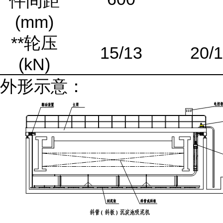
件间距
(mm)
**轮压
15/13
20/
(kN)
外形示意：