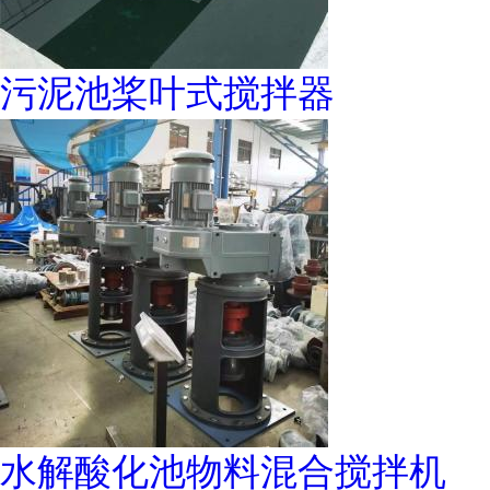
污泥池桨叶式搅拌器
水解酸化池物料混合搅拌机