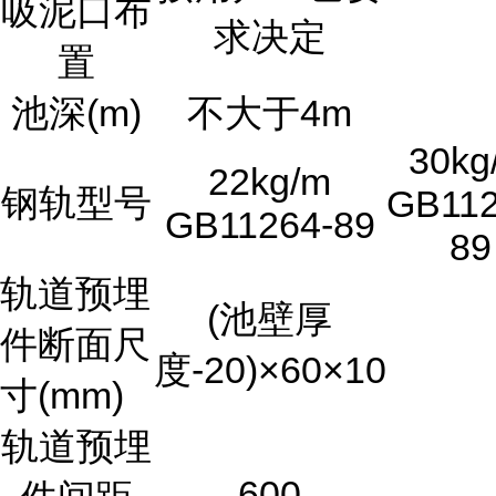
吸泥口布
求决定
置
池深(m)
不大于4m
30kg
22kg/m
钢轨型号
GB112
GB11264-89
89
轨道预埋
(池壁厚
件断面尺
度-20)×60×10
寸(mm)
轨道预埋
600