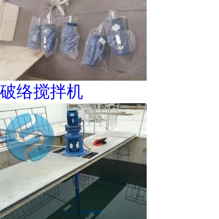
破络搅拌机