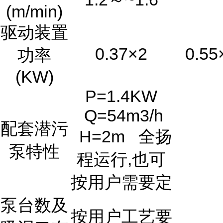
(m/min)
驱动装置
0.37×2
0.55
功率
(KW)
P=1.4KW
Q=54m3/h
配套潜污
H=2m 全扬
泵特性
程运行,也可
按用户需要定
泵台数及
按用户工艺要