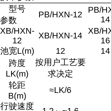
型号
PB/H
PB/HXN-12
14
参数
XB/HXN-
XB/H
XB/HXN-14
12
16
池宽L(m)
12
14
按用户工艺要
跨度
LK(m)
求决定
轮距
≈LK/6
B(m)
行驶速度
1.2～~1.6