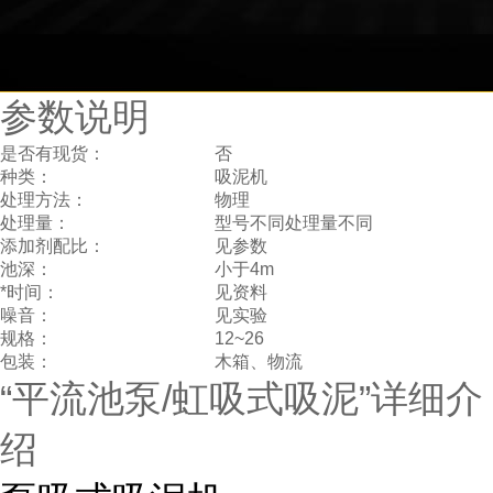
参数说明
是否有现货：
否
种类：
吸泥机
处理方法：
物理
处理量：
型号不同处理量不同
添加剂配比：
见参数
池深：
小于4m
*时间：
见资料
噪音：
见实验
规格：
12~26
包装：
木箱、物流
“平流池泵/虹吸式吸泥”详细介
绍