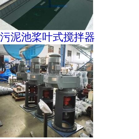
污泥池桨叶式搅拌器