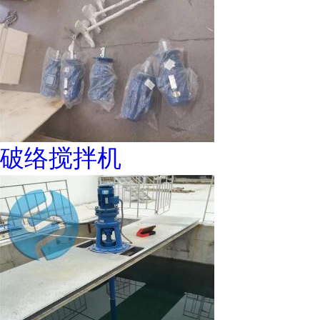
破络搅拌机