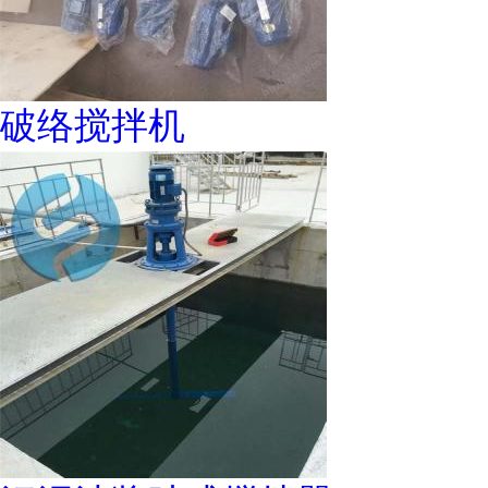
破络搅拌机