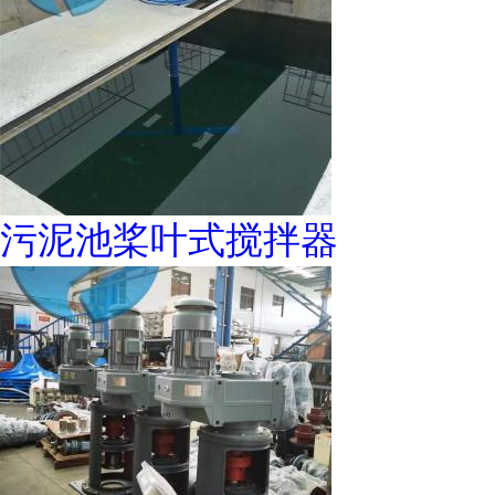
污泥池桨叶式搅拌器