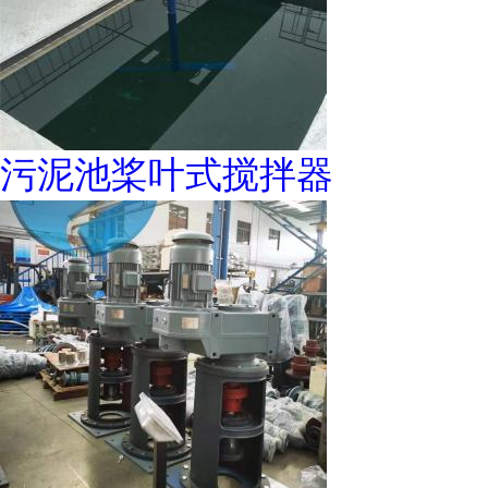
污泥池桨叶式搅拌器