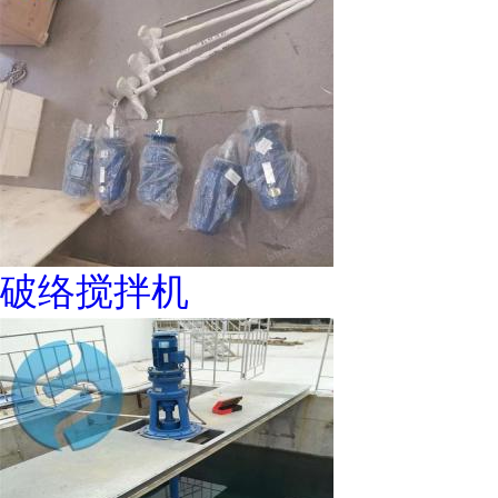
破络搅拌机