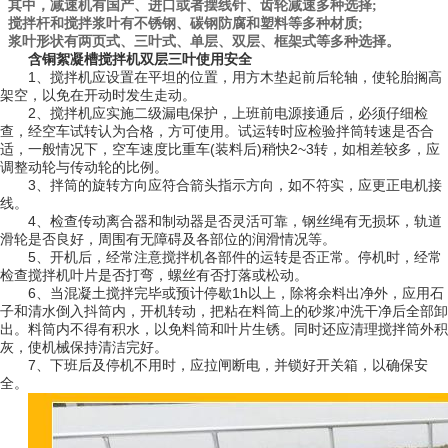
其中，减速机有国产、进口或者摆线针、齿轮减速多种选择;
搅拌杆和搅拌浆叶有不锈钢、碳钢防腐和塑料等多种材质;
浆叶形状有两页式、三叶式、单层、双层、框架式等多种选择。
含铜絮凝槽搅拌机双层三叶使用安全
1、搅拌机应设置在平坦的位置，用方木垫起前后轮轴，使轮胎搁高
架空，以免在开动时发生走动。
2、搅拌机应实施二级漏电保护，上班前电源接通后，必须仔细检
查，经空车试转认为合格，方可使用。试运转时应检验拌筒转速是否合
适，一般情况下，空车速度比重车(装料后)稍快2~3转，如相差较多，应
调整动轮与传动轮的比例。
3、拌筒的旋转方向应符合箭头指示方向，如不符实，应更正电机接
线。
4、检查传动离合器和制动器是否灵活可靠，钢丝绳有无损坏，轨道
滑轮是否良好，周围有无障碍及各部位的润滑情况等。
5、开机后，经常注意搅拌机各部件的运转是否正常。停机时，经常
检查搅拌机叶片是否打弯，螺丝有否打落或松动。
6、当混凝土搅拌完毕或预计停歇1h以上，除将余料出净外，应用石
子和清水倒入抖筒内，开机转动，把粘在料筒上的砂浆冲洗干净后全部卸
出。料筒内不得有积水，以免料筒和叶片生锈。同时还应清理搅拌筒外积
灰，使机械保持清洁完好。
7、下班后及停机不用时，应拉闸断电，并锁好开关箱，以确保安
全。