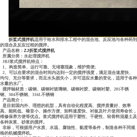
折桨式搅拌机
适用于给水和排水工程中的混合池、反应池与各种药剂
的混合及反应过程的搅拌。
ZJ
折桨式搅拌机
产品名称：
所属分类：水处理搅拌机
JBJ浆式搅拌机特点：
1、构造简单、运行可靠、无堵塞现象，维护简便;
2、可以在要求的混合时间内达到一定的搅拌强度，满足混合速度快、
均匀、充分等要求，而且水头损失小，并可适应水量的变化，适用于各种
水量的水厂。
搅拌轴材质：碳钢、碳钢衬玻璃钢、碳钢衬胶、碳钢衬塑、201不锈
钢、304不锈钢、316L不锈钢
产品简介：
是目前国内外、理想的机型，具有自动化程度高、搅拌质量好、效率
高、能耗低、噪音小、操作方便、卸料速度快、衬板及叶片使用寿命长，
维修保养方便等优点。浆式搅拌机适用于塑性、干硬性、轻骨料混凝土及
各种灰浆、砂浆的搅拌。
非标，可根据用户水质、水温、腐蚀性、黏度等条件，制造各种不同规
格的机械搅拌机。