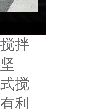
式搅拌
较坚
框式搅
，有利