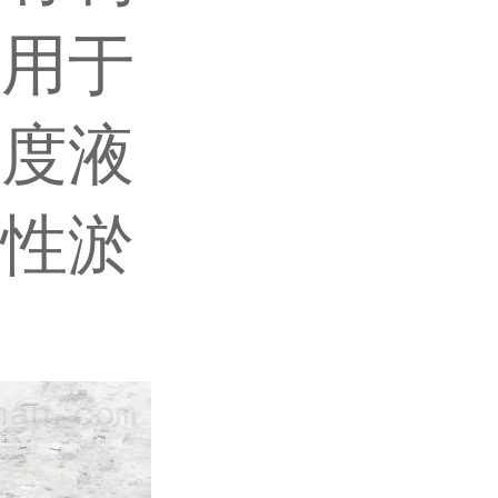
常用于
粘度液
降性淤