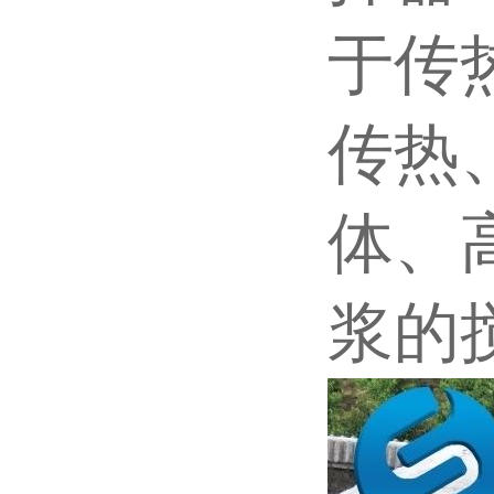
于传
传热
体、
浆的