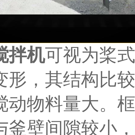
搅拌机
可视为桨
变形，其结构比
搅动物料量大。
与釜壁间隙较小