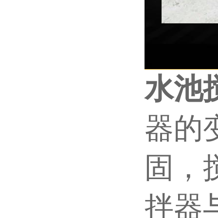
水池
器的
固，
拌器