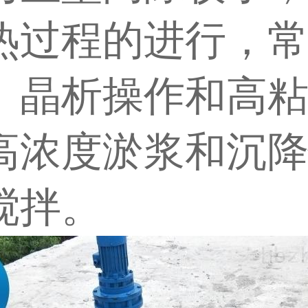
热过程的进行，
、晶析操作和高
高浓度淤浆和沉
搅拌。