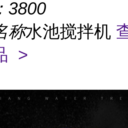
：
3800
名称
水池搅拌机
 >