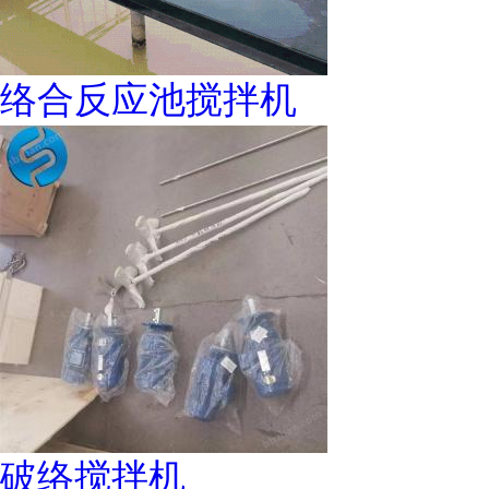
络合反应池搅拌机
破络搅拌机