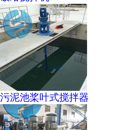
污泥池桨叶式搅拌器