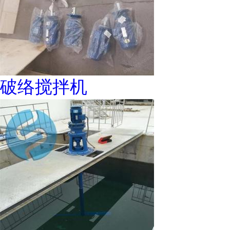
破络搅拌机