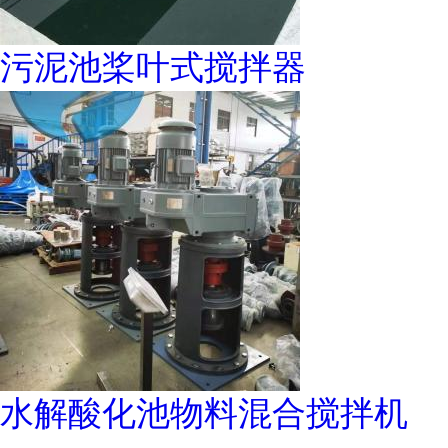
污泥池桨叶式搅拌器
水解酸化池物料混合搅拌机