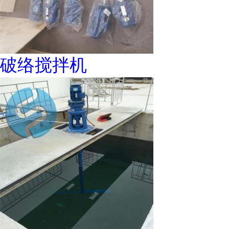
破络搅拌机