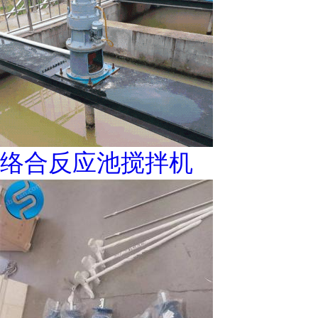
络合反应池搅拌机