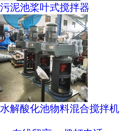
污泥池桨叶式搅拌器
水解酸化池物料混合搅拌机