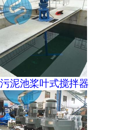
污泥池桨叶式搅拌器