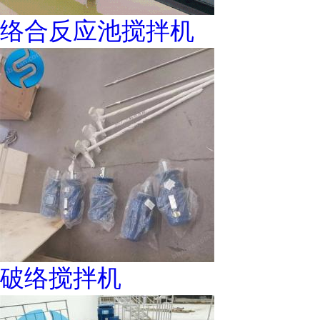
络合反应池搅拌机
破络搅拌机