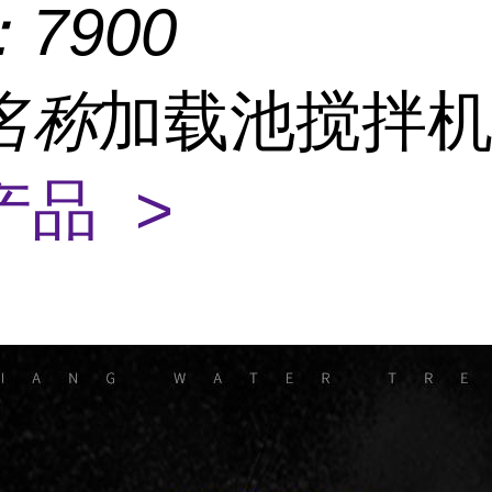
：
7900
名称
加载池搅拌
产品 >