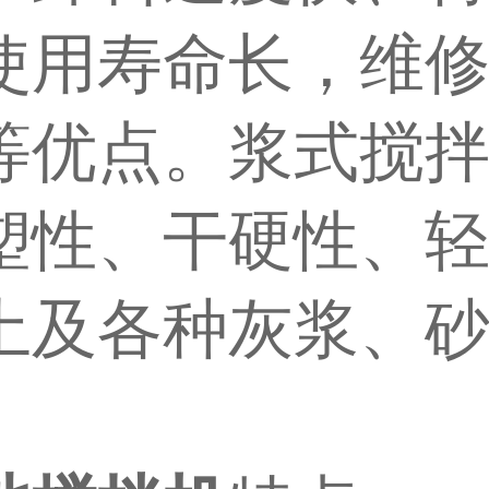
使用寿命长，维
等优点。浆式搅
塑性、干硬性、
土及各种灰浆、
。