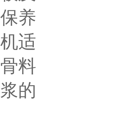
修保养
拌机适
轻骨料
砂浆的