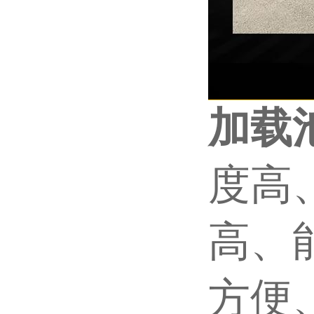
加载
度高
高、
方便