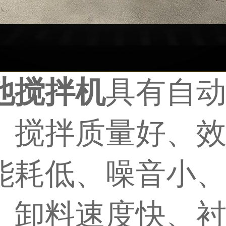
池搅拌机
具有自
、搅拌质量好、
能耗低、噪音小
、卸料速度快、