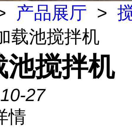
>
产品展厅
>
 加载池搅拌机
载池搅拌机
-10-27
详情