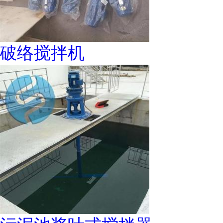
破络搅拌机