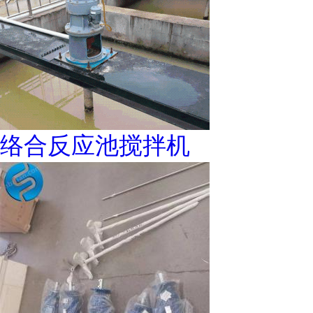
络合反应池搅拌机