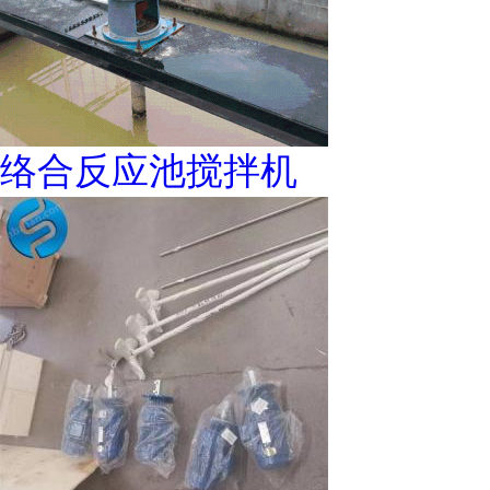
络合反应池搅拌机