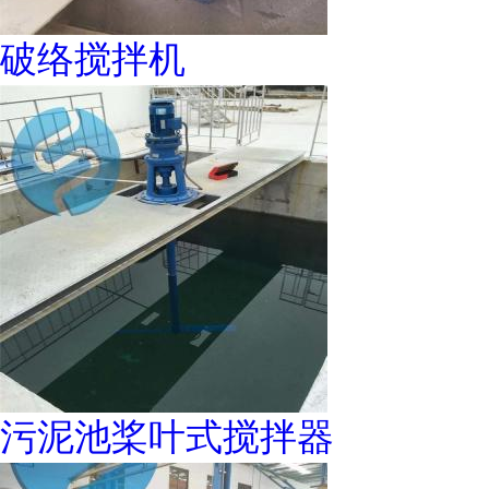
破络搅拌机
污泥池桨叶式搅拌器