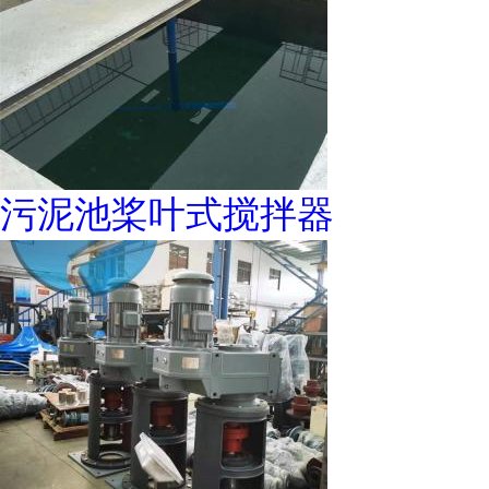
污泥池桨叶式搅拌器