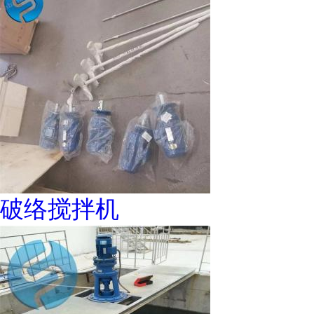
破络搅拌机