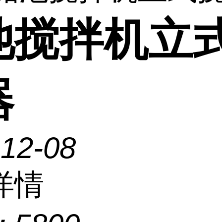
池搅拌机立
器
-12-08
详情