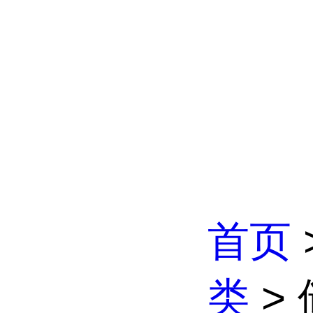
首页
类
>