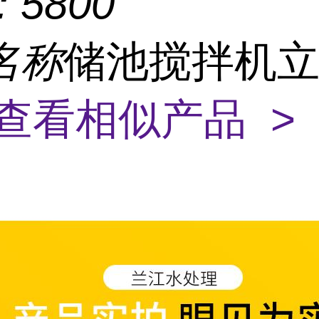
：
5800
名称
储池搅拌机
查看相似产品 >