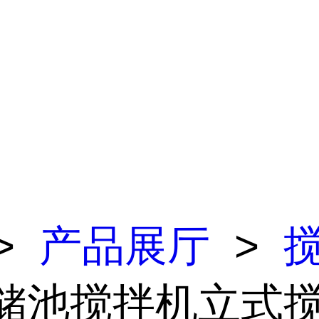
>
产品展厅
>
 储池搅拌机立式