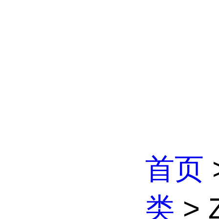
首页
类
>