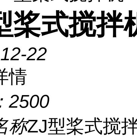
J型桨式搅拌
-12-22
详情
：
2500
名称
ZJ型桨式搅