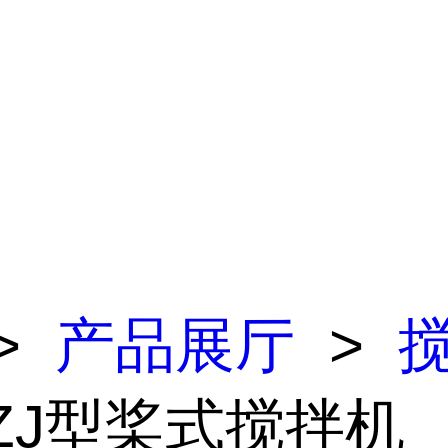
>
产品展厅
>
 ZJ型桨式搅拌机