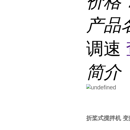
价格
产品
调速
简介
折桨式搅拌机 