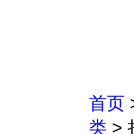
首页
类
>