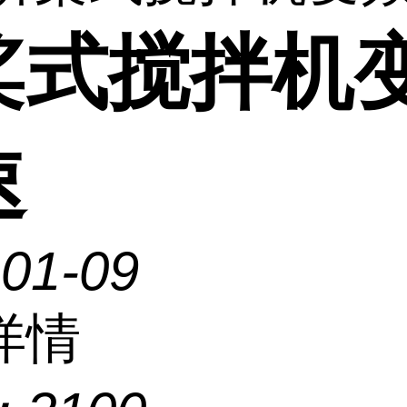
桨式搅拌机
速
-01-09
详情