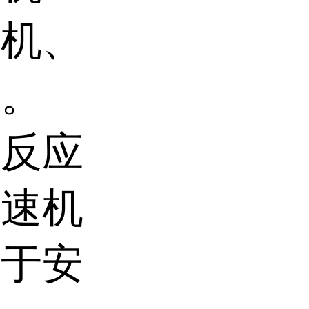
动机、
等。
在反应
减速机
便于安