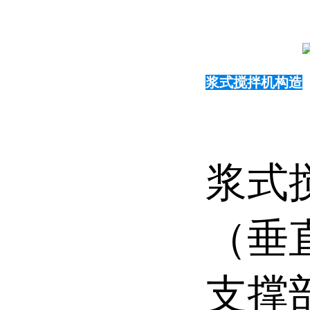
浆式搅拌机构造
浆式
（垂
支撑