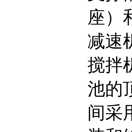
座）
减速
搅拌
池的
间采