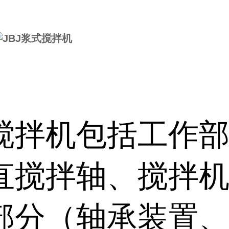
搅拌机包括工作
直搅拌轴、搅拌
部分（轴承装置