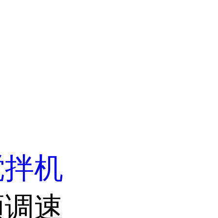
搅拌机
频调速