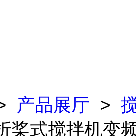
>
产品展厅
>
 折桨式搅拌机变