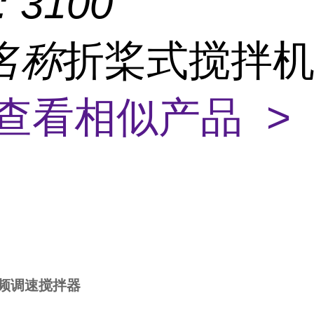
：
3100
名称
折桨式搅拌
查看相似产品 >
变频调速搅拌器