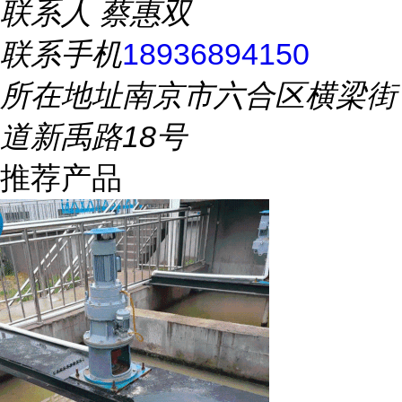
联系人
蔡惠双
联系手机
18936894150
所在地址
南京市六合区横梁街
道新禹路18号
推荐产品