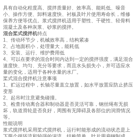
具有自动化程度高、搅拌质量好、效率高、能耗低、噪音
小、操作方便、卸料速度快、衬板及叶片使用寿命长，维修
保养方便等优点。浆式搅拌机适用于塑性、干硬性、轻骨料
混凝土及各种灰浆、砂浆的搅拌。
混合桨式搅拌机
特点
1、传动环节少，机械效率高，结构紧凑
2、占地面积小，处理量大，能耗低
3、安装、运行、维护费用低
4、可以在要求的混合时间内达到一定的搅拌强度，满足混合
速度快、均匀、充分等要求，而且水头损失小，并可适应水
量的变化，适用于各种水量的水厂。
桨式混合搅拌机注意事项
1、贮运过程中，长轴尽量直立放置，如水平放置应防止挤压
变形
2、起吊时注意避免碰撞。
3、检查传动离合器和制动器是否灵活可靠，钢丝绳有无损
坏，轨道滑轮是否良好，周围有无障碍及各部位的润滑情况
等。
性能说明
浆式搅拌机采用桨式搅拌机，运行时能形成的流动状态是上
下两个循环流和较强的湍流。结构简单，叶片用扁钢制成，