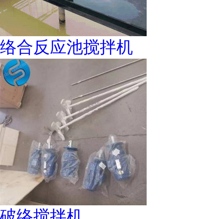
络合反应池搅拌机
破络搅拌机