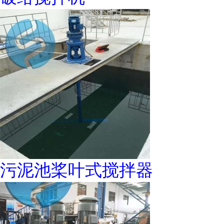
污泥池桨叶式搅拌器