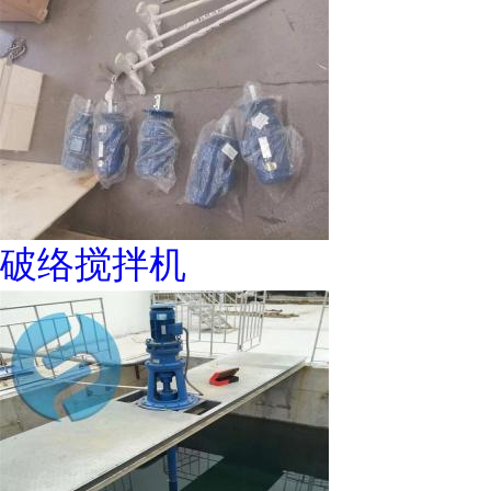
破络搅拌机