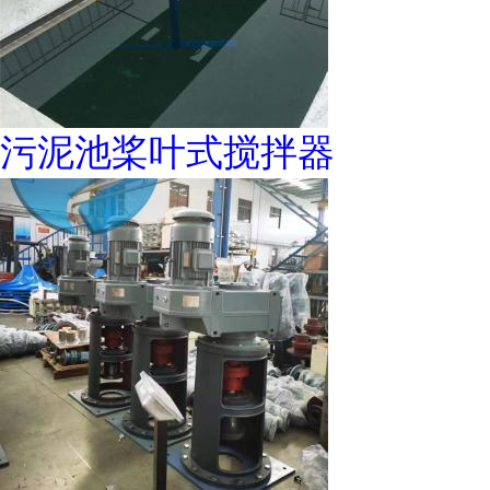
污泥池桨叶式搅拌器